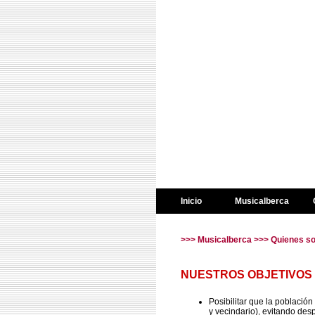
Inicio
Musicalberca
>>>
Musicalberca
>>> Quienes s
NUESTROS OBJETIVOS
Posibilitar que la població
y vecindario), evitando desp